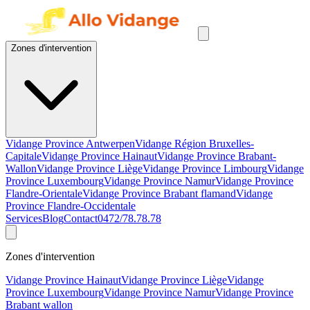
Zones d'intervention
Vidange Province Antwerpen
Vidange Région Bruxelles-
Capitale
Vidange Province Hainaut
Vidange Province Brabant-
Wallon
Vidange Province Liège
Vidange Province Limbourg
Vidange
Province Luxembourg
Vidange Province Namur
Vidange Province
Flandre-Orientale
Vidange Province Brabant flamand
Vidange
Province Flandre-Occidentale
Services
Blog
Contact
0472/78.78.78
Zones d'intervention
Vidange Province Hainaut
Vidange Province Liège
Vidange
Province Luxembourg
Vidange Province Namur
Vidange Province
Brabant wallon