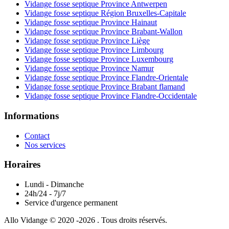
Vidange fosse septique Province Antwerpen
Vidange fosse septique Région Bruxelles-Capitale
Vidange fosse septique Province Hainaut
Vidange fosse septique Province Brabant-Wallon
Vidange fosse septique Province Liège
Vidange fosse septique Province Limbourg
Vidange fosse septique Province Luxembourg
Vidange fosse septique Province Namur
Vidange fosse septique Province Flandre-Orientale
Vidange fosse septique Province Brabant flamand
Vidange fosse septique Province Flandre-Occidentale
Informations
Contact
Nos services
Horaires
Lundi - Dimanche
24h/24 - 7j/7
Service d'urgence permanent
Allo Vidange © 2020 -2026 . Tous droits réservés.