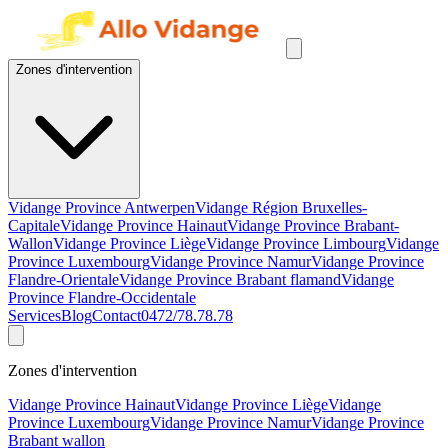
Zones d'intervention
Vidange Province Antwerpen
Vidange Région Bruxelles-
Capitale
Vidange Province Hainaut
Vidange Province Brabant-
Wallon
Vidange Province Liège
Vidange Province Limbourg
Vidange
Province Luxembourg
Vidange Province Namur
Vidange Province
Flandre-Orientale
Vidange Province Brabant flamand
Vidange
Province Flandre-Occidentale
Services
Blog
Contact
0472/78.78.78
Zones d'intervention
Vidange Province Hainaut
Vidange Province Liège
Vidange
Province Luxembourg
Vidange Province Namur
Vidange Province
Brabant wallon