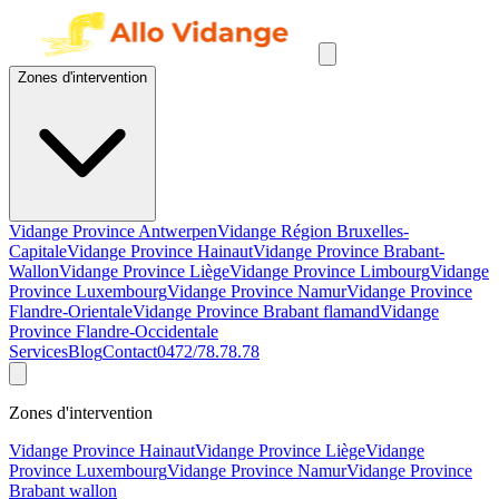
Zones d'intervention
Vidange Province Antwerpen
Vidange Région Bruxelles-
Capitale
Vidange Province Hainaut
Vidange Province Brabant-
Wallon
Vidange Province Liège
Vidange Province Limbourg
Vidange
Province Luxembourg
Vidange Province Namur
Vidange Province
Flandre-Orientale
Vidange Province Brabant flamand
Vidange
Province Flandre-Occidentale
Services
Blog
Contact
0472/78.78.78
Zones d'intervention
Vidange Province Hainaut
Vidange Province Liège
Vidange
Province Luxembourg
Vidange Province Namur
Vidange Province
Brabant wallon