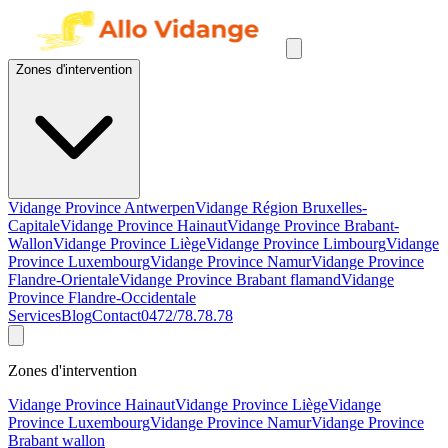
Zones d'intervention
Vidange Province Antwerpen
Vidange Région Bruxelles-
Capitale
Vidange Province Hainaut
Vidange Province Brabant-
Wallon
Vidange Province Liège
Vidange Province Limbourg
Vidange
Province Luxembourg
Vidange Province Namur
Vidange Province
Flandre-Orientale
Vidange Province Brabant flamand
Vidange
Province Flandre-Occidentale
Services
Blog
Contact
0472/78.78.78
Zones d'intervention
Vidange Province Hainaut
Vidange Province Liège
Vidange
Province Luxembourg
Vidange Province Namur
Vidange Province
Brabant wallon