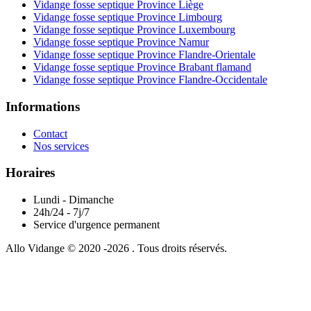
Vidange fosse septique Province Liège
Vidange fosse septique Province Limbourg
Vidange fosse septique Province Luxembourg
Vidange fosse septique Province Namur
Vidange fosse septique Province Flandre-Orientale
Vidange fosse septique Province Brabant flamand
Vidange fosse septique Province Flandre-Occidentale
Informations
Contact
Nos services
Horaires
Lundi - Dimanche
24h/24 - 7j/7
Service d'urgence permanent
Allo Vidange © 2020 -2026 . Tous droits réservés.