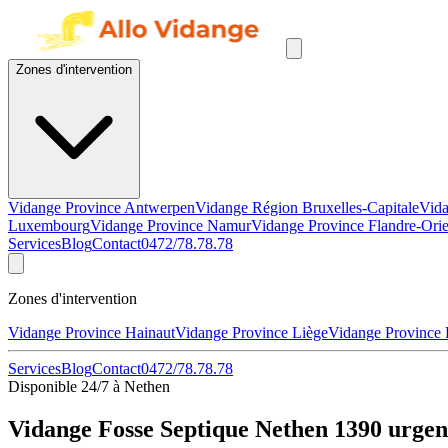
Zones d'intervention
Vidange Province Antwerpen
Vidange Région Bruxelles-Capitale
Vida
Luxembourg
Vidange Province Namur
Vidange Province Flandre-Orie
Services
Blog
Contact
0472/78.78.78
Zones d'intervention
Vidange Province Hainaut
Vidange Province Liège
Vidange Province
Services
Blog
Contact
0472/78.78.78
Disponible 24/7 à Nethen
Vidange Fosse Septique Nethen 1390 urgen