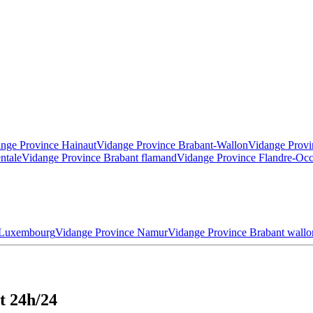
nge Province Hainaut
Vidange Province Brabant-Wallon
Vidange Provi
ntale
Vidange Province Brabant flamand
Vidange Province Flandre-Occ
 Luxembourg
Vidange Province Namur
Vidange Province Brabant wallo
t 24h/24