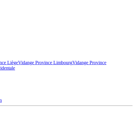
nce Liège
Vidange Province Limbourg
Vidange Province
identale
n