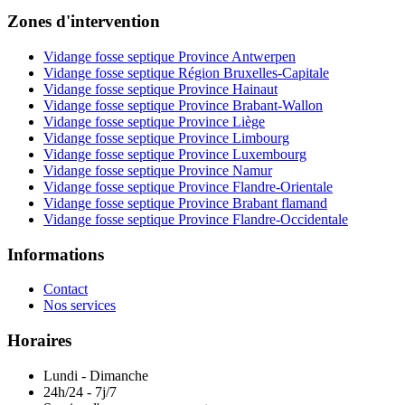
Zones d'intervention
Vidange fosse septique Province Antwerpen
Vidange fosse septique Région Bruxelles-Capitale
Vidange fosse septique Province Hainaut
Vidange fosse septique Province Brabant-Wallon
Vidange fosse septique Province Liège
Vidange fosse septique Province Limbourg
Vidange fosse septique Province Luxembourg
Vidange fosse septique Province Namur
Vidange fosse septique Province Flandre-Orientale
Vidange fosse septique Province Brabant flamand
Vidange fosse septique Province Flandre-Occidentale
Informations
Contact
Nos services
Horaires
Lundi - Dimanche
24h/24 - 7j/7