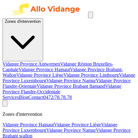
Zones d'intervention
Vidange Province Antwerpen
Vidange Région Bruxelles-
Capitale
Vidange Province Hainaut
Vidange Province Brabant-
Wallon
Vidange Province Liège
Vidange Province Limbourg
Vidange
Province Luxembourg
Vidange Province Namur
Vidange Province
Flandre-Orientale
Vidange Province Brabant flamand
Vidange
Province Flandre-Occidentale
Services
Blog
Contact
0472/78.78.78
Zones d'intervention
Vidange Province Hainaut
Vidange Province Liège
Vidange
Province Luxembourg
Vidange Province Namur
Vidange Province
Brabant wallon