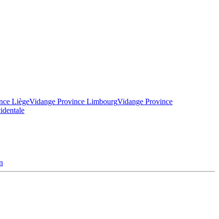
nce Liège
Vidange Province Limbourg
Vidange Province
identale
n