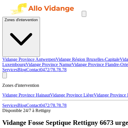
Zones d'intervention
Vidange Province Antwerpen
Vidange Région Bruxelles-Capitale
Vida
Luxembourg
Vidange Province Namur
Vidange Province Flandre-Orie
Services
Blog
Contact
0472/78.78.78
Zones d'intervention
Vidange Province Hainaut
Vidange Province Liège
Vidange Province
Services
Blog
Contact
0472/78.78.78
Disponible 24/7 à Rettigny
Vidange Fosse Septique Rettigny 6673 urg