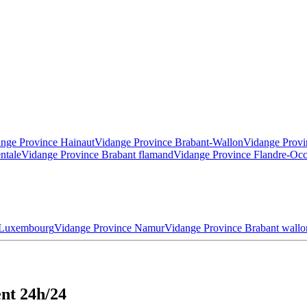
nge Province Hainaut
Vidange Province Brabant-Wallon
Vidange Provi
ntale
Vidange Province Brabant flamand
Vidange Province Flandre-Occ
 Luxembourg
Vidange Province Namur
Vidange Province Brabant wallo
ent 24h/24