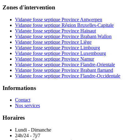
Zones d'intervention
Vidange fosse septique Province Antwerpen
Vidange fosse septique Région Bruxelles-Capitale
Vidange fosse septique Province Hainaut
Vidange fosse septique Province Brabant-Wallon
Vidange fosse septique Province Liège
Vidange fosse septique Province Limbourg
Vidange fosse septique Province Luxembourg
Vidange fosse septique Province Namur
Vidange fosse septique Province Flandre-Orientale
Vidange fosse septique Province Brabant flamand
Vidange fosse septique Province Flandre-Occidentale
Informations
Contact
Nos services
Horaires
Lundi - Dimanche
24h/24 - 7j/7