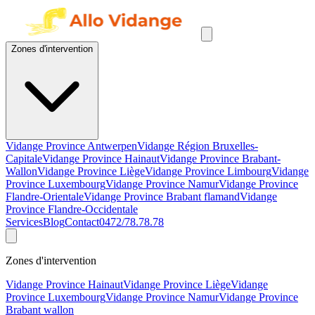
Zones d'intervention
Vidange Province Antwerpen
Vidange Région Bruxelles-
Capitale
Vidange Province Hainaut
Vidange Province Brabant-
Wallon
Vidange Province Liège
Vidange Province Limbourg
Vidange
Province Luxembourg
Vidange Province Namur
Vidange Province
Flandre-Orientale
Vidange Province Brabant flamand
Vidange
Province Flandre-Occidentale
Services
Blog
Contact
0472/78.78.78
Zones d'intervention
Vidange Province Hainaut
Vidange Province Liège
Vidange
Province Luxembourg
Vidange Province Namur
Vidange Province
Brabant wallon