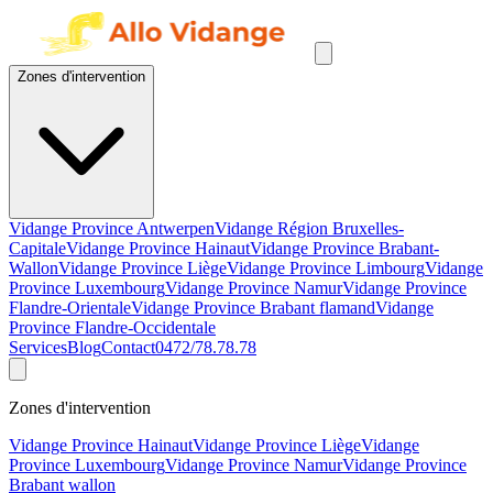
Zones d'intervention
Vidange Province Antwerpen
Vidange Région Bruxelles-
Capitale
Vidange Province Hainaut
Vidange Province Brabant-
Wallon
Vidange Province Liège
Vidange Province Limbourg
Vidange
Province Luxembourg
Vidange Province Namur
Vidange Province
Flandre-Orientale
Vidange Province Brabant flamand
Vidange
Province Flandre-Occidentale
Services
Blog
Contact
0472/78.78.78
Zones d'intervention
Vidange Province Hainaut
Vidange Province Liège
Vidange
Province Luxembourg
Vidange Province Namur
Vidange Province
Brabant wallon