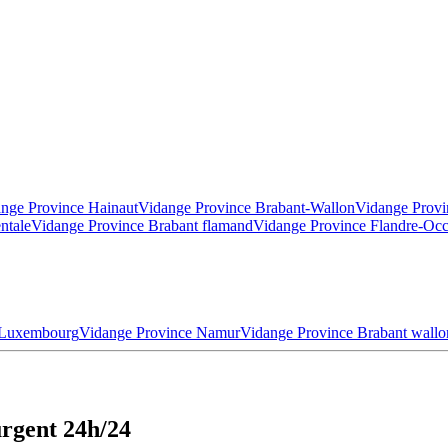
nge Province Hainaut
Vidange Province Brabant-Wallon
Vidange Provi
ntale
Vidange Province Brabant flamand
Vidange Province Flandre-Occ
 Luxembourg
Vidange Province Namur
Vidange Province Brabant wallo
rgent 24h/24