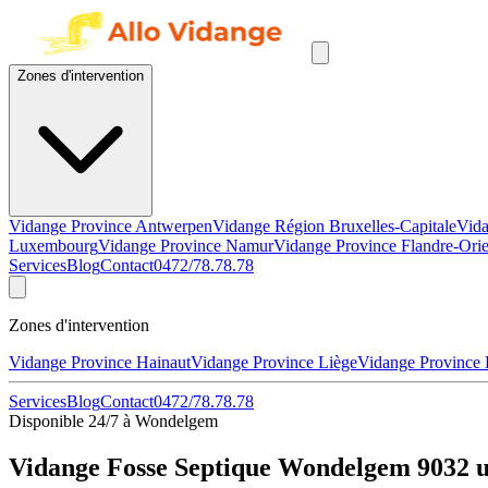
Zones d'intervention
Vidange Province Antwerpen
Vidange Région Bruxelles-Capitale
Vida
Luxembourg
Vidange Province Namur
Vidange Province Flandre-Orie
Services
Blog
Contact
0472/78.78.78
Zones d'intervention
Vidange Province Hainaut
Vidange Province Liège
Vidange Province
Services
Blog
Contact
0472/78.78.78
Disponible 24/7 à Wondelgem
Vidange Fosse Septique Wondelgem 9032 u