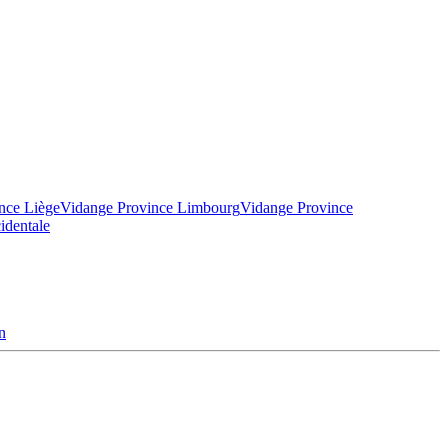
nce Liège
Vidange Province Limbourg
Vidange Province
identale
n