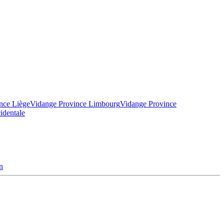
nce Liège
Vidange Province Limbourg
Vidange Province
identale
n