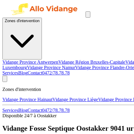
Zones d'intervention
Vidange Province Antwerpen
Vidange Région Bruxelles-Capitale
Vida
Luxembourg
Vidange Province Namur
Vidange Province Flandre-Orie
Services
Blog
Contact
0472/78.78.78
Zones d'intervention
Vidange Province Hainaut
Vidange Province Liège
Vidange Province
Services
Blog
Contact
0472/78.78.78
Disponible 24/7 à Oostakker
Vidange Fosse Septique Oostakker 9041 ur