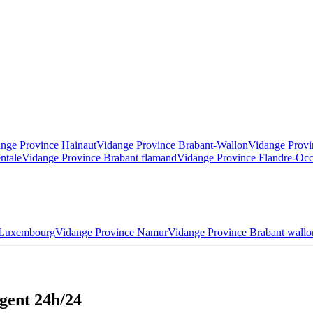
nge Province Hainaut
Vidange Province Brabant-Wallon
Vidange Provi
ntale
Vidange Province Brabant flamand
Vidange Province Flandre-Occ
 Luxembourg
Vidange Province Namur
Vidange Province Brabant wallo
gent 24h/24