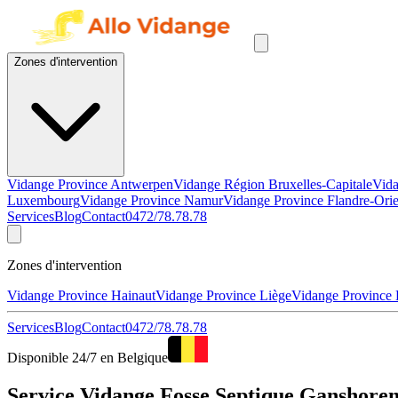
Zones d'intervention
Vidange Province Antwerpen
Vidange Région Bruxelles-Capitale
Vida
Luxembourg
Vidange Province Namur
Vidange Province Flandre-Orie
Services
Blog
Contact
0472/78.78.78
Zones d'intervention
Vidange Province Hainaut
Vidange Province Liège
Vidange Province
Services
Blog
Contact
0472/78.78.78
Disponible 24/7 en Belgique
Service Vidange Fosse Septique Ganshoren