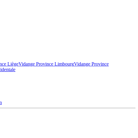
nce Liège
Vidange Province Limbourg
Vidange Province
identale
n