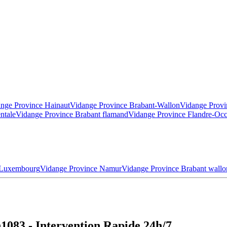
nge Province Hainaut
Vidange Province Brabant-Wallon
Vidange Provi
ntale
Vidange Province Brabant flamand
Vidange Province Flandre-Occ
 Luxembourg
Vidange Province Namur
Vidange Province Brabant wallo
1083 - Intervention Rapide 24h/7