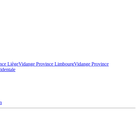
nce Liège
Vidange Province Limbourg
Vidange Province
identale
n