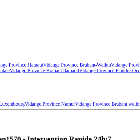
nge Province Hainaut
Vidange Province Brabant-Wallon
Vidange Provi
ntale
Vidange Province Brabant flamand
Vidange Province Flandre-Occ
 Luxembourg
Vidange Province Namur
Vidange Province Brabant wallo
n1570 - Intervention Rapide 24h/7