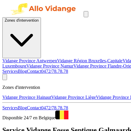
Zones d'intervention
Vidange Province Antwerpen
Vidange Région Bruxelles-Capitale
Vida
Luxembourg
Vidange Province Namur
Vidange Province Flandre-Orie
Services
Blog
Contact
0472/78.78.78
Zones d'intervention
Vidange Province Hainaut
Vidange Province Liège
Vidange Province
Services
Blog
Contact
0472/78.78.78
Disponible 24/7 en Belgique
Service Vidange Fosse Septique Galmaarde