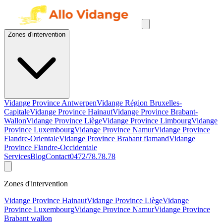
Zones d'intervention
Vidange Province Antwerpen
Vidange Région Bruxelles-
Capitale
Vidange Province Hainaut
Vidange Province Brabant-
Wallon
Vidange Province Liège
Vidange Province Limbourg
Vidange
Province Luxembourg
Vidange Province Namur
Vidange Province
Flandre-Orientale
Vidange Province Brabant flamand
Vidange
Province Flandre-Occidentale
Services
Blog
Contact
0472/78.78.78
Zones d'intervention
Vidange Province Hainaut
Vidange Province Liège
Vidange
Province Luxembourg
Vidange Province Namur
Vidange Province
Brabant wallon