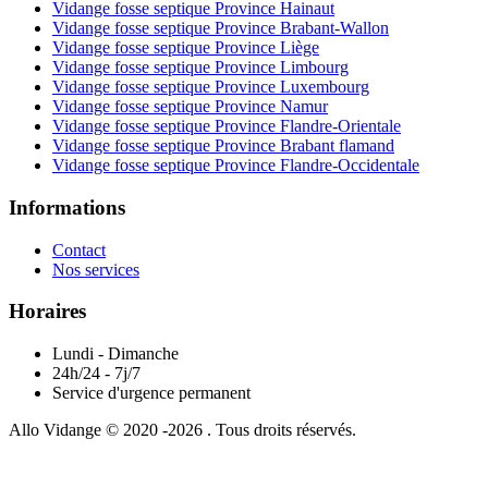
Vidange fosse septique Province Hainaut
Vidange fosse septique Province Brabant-Wallon
Vidange fosse septique Province Liège
Vidange fosse septique Province Limbourg
Vidange fosse septique Province Luxembourg
Vidange fosse septique Province Namur
Vidange fosse septique Province Flandre-Orientale
Vidange fosse septique Province Brabant flamand
Vidange fosse septique Province Flandre-Occidentale
Informations
Contact
Nos services
Horaires
Lundi - Dimanche
24h/24 - 7j/7
Service d'urgence permanent
Allo Vidange © 2020 -2026 . Tous droits réservés.