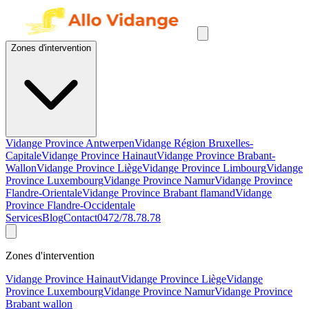
Zones d'intervention
Vidange Province Antwerpen
Vidange Région Bruxelles-
Capitale
Vidange Province Hainaut
Vidange Province Brabant-
Wallon
Vidange Province Liège
Vidange Province Limbourg
Vidange
Province Luxembourg
Vidange Province Namur
Vidange Province
Flandre-Orientale
Vidange Province Brabant flamand
Vidange
Province Flandre-Occidentale
Services
Blog
Contact
0472/78.78.78
Zones d'intervention
Vidange Province Hainaut
Vidange Province Liège
Vidange
Province Luxembourg
Vidange Province Namur
Vidange Province
Brabant wallon