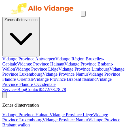
Zones d'intervention
Vidange Province Antwerpen
Vidange Région Bruxelles-
Capitale
Vidange Province Hainaut
Vidange Province Brabant-
Wallon
Vidange Province Liège
Vidange Province Limbourg
Vidange
Province Luxembourg
Vidange Province Namur
Vidange Province
Flandre-Orientale
Vidange Province Brabant flamand
Vidange
Province Flandre-Occidentale
Services
Blog
Contact
0472/78.78.78
Zones d'intervention
Vidange Province Hainaut
Vidange Province Liège
Vidange
Province Luxembourg
Vidange Province Namur
Vidange Province
Brabant wallon