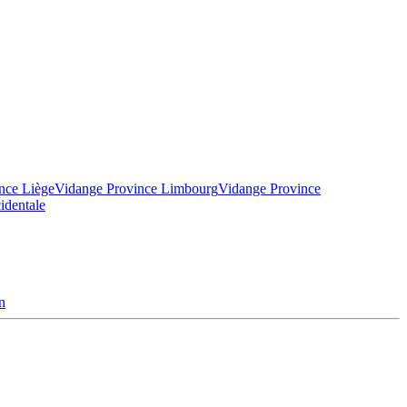
nce Liège
Vidange Province Limbourg
Vidange Province
identale
n