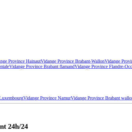
nge Province Hainaut
Vidange Province Brabant-Wallon
Vidange Provi
ntale
Vidange Province Brabant flamand
Vidange Province Flandre-Occ
 Luxembourg
Vidange Province Namur
Vidange Province Brabant wallo
nt 24h/24