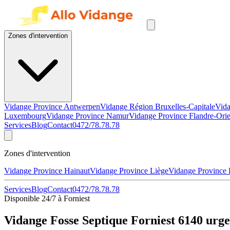
Zones d'intervention
Vidange Province Antwerpen
Vidange Région Bruxelles-Capitale
Vida
Luxembourg
Vidange Province Namur
Vidange Province Flandre-Orie
Services
Blog
Contact
0472/78.78.78
Zones d'intervention
Vidange Province Hainaut
Vidange Province Liège
Vidange Province
Services
Blog
Contact
0472/78.78.78
Disponible 24/7 à Forniest
Vidange Fosse Septique Forniest 6140 urge