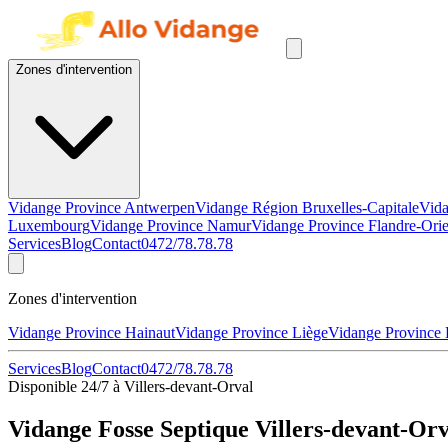
Zones d'intervention
Vidange Province Antwerpen
Vidange Région Bruxelles-Capitale
Vida
Luxembourg
Vidange Province Namur
Vidange Province Flandre-Orie
Services
Blog
Contact
0472/78.78.78
Zones d'intervention
Vidange Province Hainaut
Vidange Province Liège
Vidange Province
Services
Blog
Contact
0472/78.78.78
Disponible 24/7 à Villers-devant-Orval
Vidange Fosse Septique Villers-devant-Orv