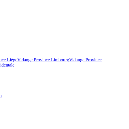
nce Liège
Vidange Province Limbourg
Vidange Province
identale
n