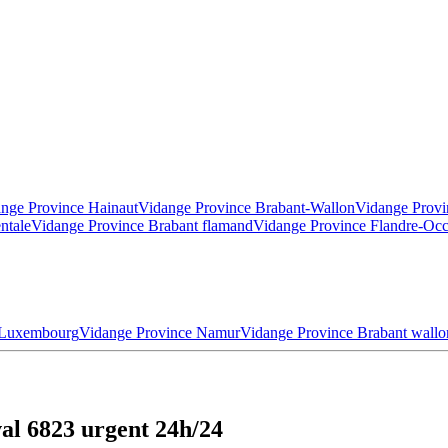
nge Province Hainaut
Vidange Province Brabant-Wallon
Vidange Provi
ntale
Vidange Province Brabant flamand
Vidange Province Flandre-Occ
 Luxembourg
Vidange Province Namur
Vidange Province Brabant wallo
al 6823 urgent 24h/24