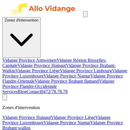
Zones d'intervention
Vidange Province Antwerpen
Vidange Région Bruxelles-
Capitale
Vidange Province Hainaut
Vidange Province Brabant-
Wallon
Vidange Province Liège
Vidange Province Limbourg
Vidange
Province Luxembourg
Vidange Province Namur
Vidange Province
Flandre-Orientale
Vidange Province Brabant flamand
Vidange
Province Flandre-Occidentale
Services
Blog
Contact
0472/78.78.78
Zones d'intervention
Vidange Province Hainaut
Vidange Province Liège
Vidange
Province Luxembourg
Vidange Province Namur
Vidange Province
Brabant wallon