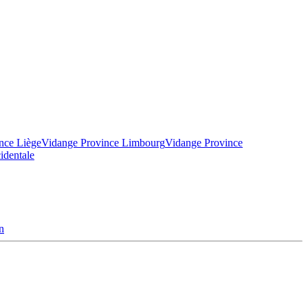
nce Liège
Vidange Province Limbourg
Vidange Province
identale
n