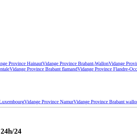
nge Province Hainaut
Vidange Province Brabant-Wallon
Vidange Provi
ntale
Vidange Province Brabant flamand
Vidange Province Flandre-Occ
 Luxembourg
Vidange Province Namur
Vidange Province Brabant wallo
 24h/24