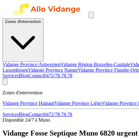
Zones d'intervention
Vidange Province Antwerpen
Vidange Région Bruxelles-Capitale
Vida
Luxembourg
Vidange Province Namur
Vidange Province Flandre-Orie
Services
Blog
Contact
0472/78.78.78
Zones d'intervention
Vidange Province Hainaut
Vidange Province Liège
Vidange Province
Services
Blog
Contact
0472/78.78.78
Disponible 24/7 à Muno
Vidange Fosse Septique Muno 6820 urgent