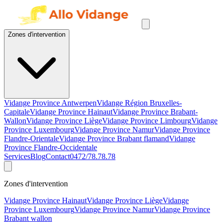
Zones d'intervention
Vidange Province Antwerpen
Vidange Région Bruxelles-
Capitale
Vidange Province Hainaut
Vidange Province Brabant-
Wallon
Vidange Province Liège
Vidange Province Limbourg
Vidange
Province Luxembourg
Vidange Province Namur
Vidange Province
Flandre-Orientale
Vidange Province Brabant flamand
Vidange
Province Flandre-Occidentale
Services
Blog
Contact
0472/78.78.78
Zones d'intervention
Vidange Province Hainaut
Vidange Province Liège
Vidange
Province Luxembourg
Vidange Province Namur
Vidange Province
Brabant wallon