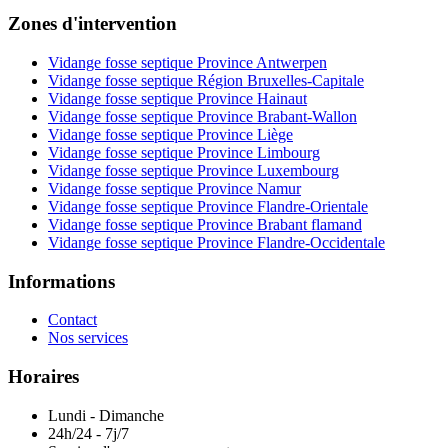
Zones d'intervention
Vidange fosse septique Province Antwerpen
Vidange fosse septique Région Bruxelles-Capitale
Vidange fosse septique Province Hainaut
Vidange fosse septique Province Brabant-Wallon
Vidange fosse septique Province Liège
Vidange fosse septique Province Limbourg
Vidange fosse septique Province Luxembourg
Vidange fosse septique Province Namur
Vidange fosse septique Province Flandre-Orientale
Vidange fosse septique Province Brabant flamand
Vidange fosse septique Province Flandre-Occidentale
Informations
Contact
Nos services
Horaires
Lundi - Dimanche
24h/24 - 7j/7