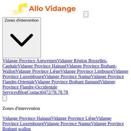
Zones d'intervention
Vidange Province Antwerpen
Vidange Région Bruxelles-
Capitale
Vidange Province Hainaut
Vidange Province Brabant-
Wallon
Vidange Province Liège
Vidange Province Limbourg
Vidange
Province Luxembourg
Vidange Province Namur
Vidange Province
Flandre-Orientale
Vidange Province Brabant flamand
Vidange
Province Flandre-Occidentale
Services
Blog
Contact
0472/78.78.78
Zones d'intervention
Vidange Province Hainaut
Vidange Province Liège
Vidange
Province Luxembourg
Vidange Province Namur
Vidange Province
Brabant wallon