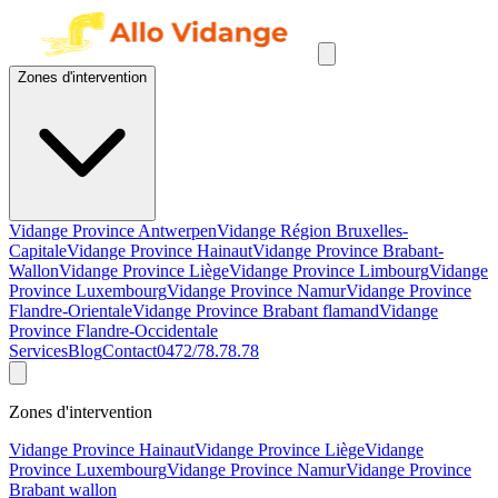
Zones d'intervention
Vidange Province Antwerpen
Vidange Région Bruxelles-
Capitale
Vidange Province Hainaut
Vidange Province Brabant-
Wallon
Vidange Province Liège
Vidange Province Limbourg
Vidange
Province Luxembourg
Vidange Province Namur
Vidange Province
Flandre-Orientale
Vidange Province Brabant flamand
Vidange
Province Flandre-Occidentale
Services
Blog
Contact
0472/78.78.78
Zones d'intervention
Vidange Province Hainaut
Vidange Province Liège
Vidange
Province Luxembourg
Vidange Province Namur
Vidange Province
Brabant wallon