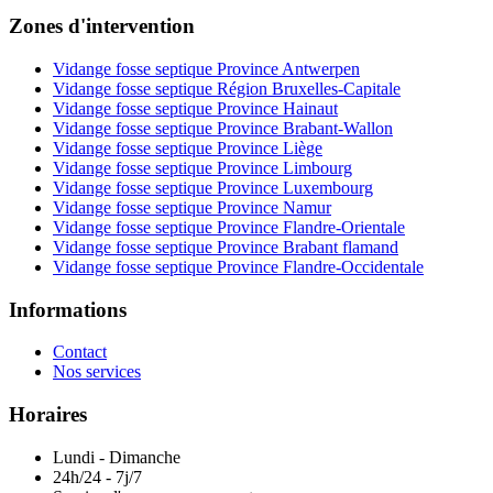
Zones d'intervention
Vidange fosse septique Province Antwerpen
Vidange fosse septique Région Bruxelles-Capitale
Vidange fosse septique Province Hainaut
Vidange fosse septique Province Brabant-Wallon
Vidange fosse septique Province Liège
Vidange fosse septique Province Limbourg
Vidange fosse septique Province Luxembourg
Vidange fosse septique Province Namur
Vidange fosse septique Province Flandre-Orientale
Vidange fosse septique Province Brabant flamand
Vidange fosse septique Province Flandre-Occidentale
Informations
Contact
Nos services
Horaires
Lundi - Dimanche
24h/24 - 7j/7