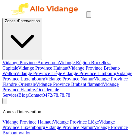
Zones d'intervention
Vidange Province Antwerpen
Vidange Région Bruxelles-
Capitale
Vidange Province Hainaut
Vidange Province Brabant-
Wallon
Vidange Province Liège
Vidange Province Limbourg
Vidange
Province Luxembourg
Vidange Province Namur
Vidange Province
Flandre-Orientale
Vidange Province Brabant flamand
Vidange
Province Flandre-Occidentale
Services
Blog
Contact
0472/78.78.78
Zones d'intervention
Vidange Province Hainaut
Vidange Province Liège
Vidange
Province Luxembourg
Vidange Province Namur
Vidange Province
Brabant wallon