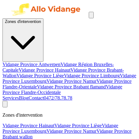
Zones d'intervention
Vidange Province Antwerpen
Vidange Région Bruxelles-
Capitale
Vidange Province Hainaut
Vidange Province Brabant-
Wallon
Vidange Province Liège
Vidange Province Limbourg
Vidange
Province Luxembourg
Vidange Province Namur
Vidange Province
Flandre-Orientale
Vidange Province Brabant flamand
Vidange
Province Flandre-Occidentale
Services
Blog
Contact
0472/78.78.78
Zones d'intervention
Vidange Province Hainaut
Vidange Province Liège
Vidange
Province Luxembourg
Vidange Province Namur
Vidange Province
Brabant wallon