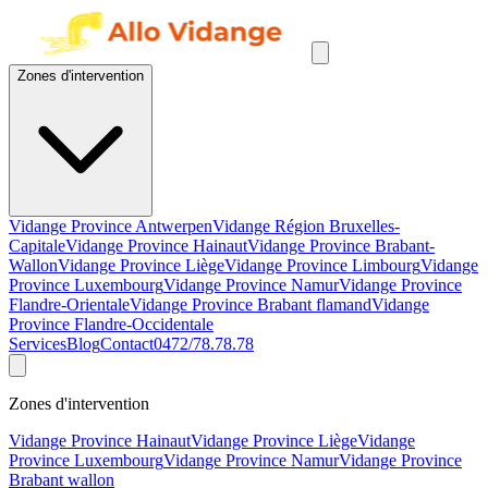
Zones d'intervention
Vidange Province Antwerpen
Vidange Région Bruxelles-
Capitale
Vidange Province Hainaut
Vidange Province Brabant-
Wallon
Vidange Province Liège
Vidange Province Limbourg
Vidange
Province Luxembourg
Vidange Province Namur
Vidange Province
Flandre-Orientale
Vidange Province Brabant flamand
Vidange
Province Flandre-Occidentale
Services
Blog
Contact
0472/78.78.78
Zones d'intervention
Vidange Province Hainaut
Vidange Province Liège
Vidange
Province Luxembourg
Vidange Province Namur
Vidange Province
Brabant wallon