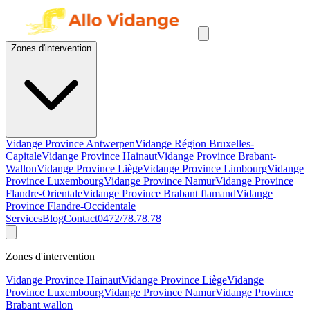
Zones d'intervention
Vidange Province Antwerpen
Vidange Région Bruxelles-
Capitale
Vidange Province Hainaut
Vidange Province Brabant-
Wallon
Vidange Province Liège
Vidange Province Limbourg
Vidange
Province Luxembourg
Vidange Province Namur
Vidange Province
Flandre-Orientale
Vidange Province Brabant flamand
Vidange
Province Flandre-Occidentale
Services
Blog
Contact
0472/78.78.78
Zones d'intervention
Vidange Province Hainaut
Vidange Province Liège
Vidange
Province Luxembourg
Vidange Province Namur
Vidange Province
Brabant wallon