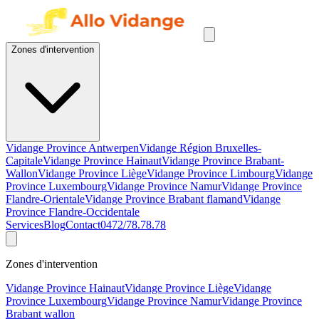
Zones d'intervention
Vidange Province Antwerpen
Vidange Région Bruxelles-
Capitale
Vidange Province Hainaut
Vidange Province Brabant-
Wallon
Vidange Province Liège
Vidange Province Limbourg
Vidange
Province Luxembourg
Vidange Province Namur
Vidange Province
Flandre-Orientale
Vidange Province Brabant flamand
Vidange
Province Flandre-Occidentale
Services
Blog
Contact
0472/78.78.78
Zones d'intervention
Vidange Province Hainaut
Vidange Province Liège
Vidange
Province Luxembourg
Vidange Province Namur
Vidange Province
Brabant wallon