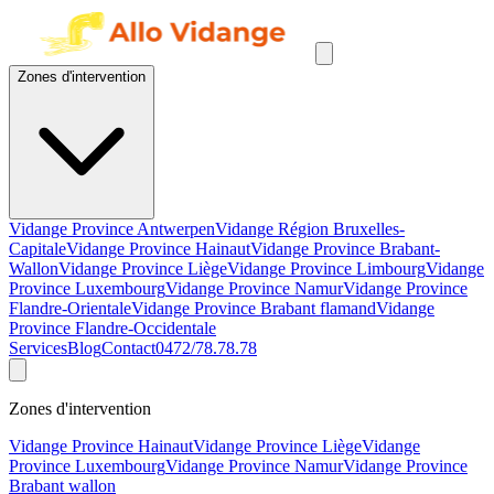
Zones d'intervention
Vidange Province Antwerpen
Vidange Région Bruxelles-
Capitale
Vidange Province Hainaut
Vidange Province Brabant-
Wallon
Vidange Province Liège
Vidange Province Limbourg
Vidange
Province Luxembourg
Vidange Province Namur
Vidange Province
Flandre-Orientale
Vidange Province Brabant flamand
Vidange
Province Flandre-Occidentale
Services
Blog
Contact
0472/78.78.78
Zones d'intervention
Vidange Province Hainaut
Vidange Province Liège
Vidange
Province Luxembourg
Vidange Province Namur
Vidange Province
Brabant wallon