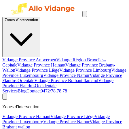
Zones d'intervention
Vidange Province Antwerpen
Vidange Région Bruxelles-
Capitale
Vidange Province Hainaut
Vidange Province Brabant-
Wallon
Vidange Province Liège
Vidange Province Limbourg
Vidange
Province Luxembourg
Vidange Province Namur
Vidange Province
Flandre-Orientale
Vidange Province Brabant flamand
Vidange
Province Flandre-Occidentale
Services
Blog
Contact
0472/78.78.78
Zones d'intervention
Vidange Province Hainaut
Vidange Province Liège
Vidange
Province Luxembourg
Vidange Province Namur
Vidange Province
Brabant wallon