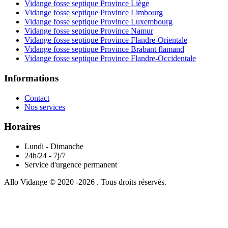
Vidange fosse septique Province Liège
Vidange fosse septique Province Limbourg
Vidange fosse septique Province Luxembourg
Vidange fosse septique Province Namur
Vidange fosse septique Province Flandre-Orientale
Vidange fosse septique Province Brabant flamand
Vidange fosse septique Province Flandre-Occidentale
Informations
Contact
Nos services
Horaires
Lundi - Dimanche
24h/24 - 7j/7
Service d'urgence permanent
Allo Vidange © 2020 -2026 . Tous droits réservés.