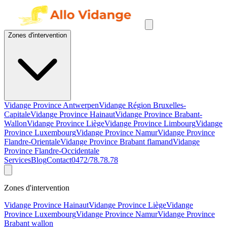
Zones d'intervention
Vidange Province Antwerpen
Vidange Région Bruxelles-
Capitale
Vidange Province Hainaut
Vidange Province Brabant-
Wallon
Vidange Province Liège
Vidange Province Limbourg
Vidange
Province Luxembourg
Vidange Province Namur
Vidange Province
Flandre-Orientale
Vidange Province Brabant flamand
Vidange
Province Flandre-Occidentale
Services
Blog
Contact
0472/78.78.78
Zones d'intervention
Vidange Province Hainaut
Vidange Province Liège
Vidange
Province Luxembourg
Vidange Province Namur
Vidange Province
Brabant wallon