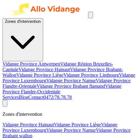
Zones d'intervention
Vidange Province Antwerpen
Vidange Région Bruxelles-
Capitale
Vidange Province Hainaut
Vidange Province Brabant-
Wallon
Vidange Province Liège
Vidange Province Limbourg
Vidange
Province Luxembourg
Vidange Province Namur
Vidange Province
Flandre-Orientale
Vidange Province Brabant flamand
Vidange
Province Flandre-Occidentale
Services
Blog
Contact
0472/78.78.78
Zones d'intervention
Vidange Province Hainaut
Vidange Province Liège
Vidange
Province Luxembourg
Vidange Province Namur
Vidange Province
Brabant wallon