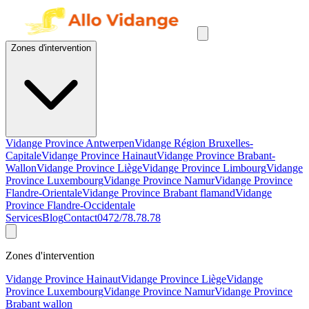
Zones d'intervention
Vidange Province Antwerpen
Vidange Région Bruxelles-
Capitale
Vidange Province Hainaut
Vidange Province Brabant-
Wallon
Vidange Province Liège
Vidange Province Limbourg
Vidange
Province Luxembourg
Vidange Province Namur
Vidange Province
Flandre-Orientale
Vidange Province Brabant flamand
Vidange
Province Flandre-Occidentale
Services
Blog
Contact
0472/78.78.78
Zones d'intervention
Vidange Province Hainaut
Vidange Province Liège
Vidange
Province Luxembourg
Vidange Province Namur
Vidange Province
Brabant wallon