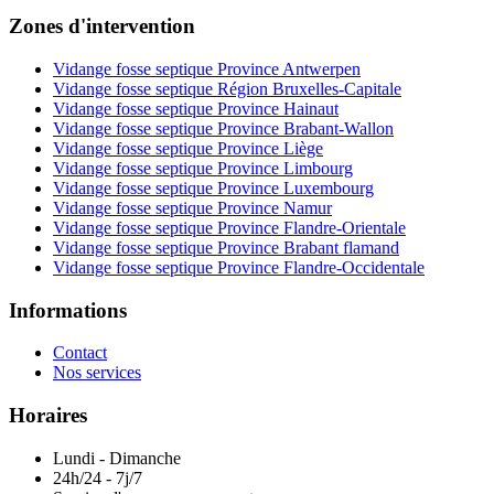
Zones d'intervention
Vidange fosse septique Province Antwerpen
Vidange fosse septique Région Bruxelles-Capitale
Vidange fosse septique Province Hainaut
Vidange fosse septique Province Brabant-Wallon
Vidange fosse septique Province Liège
Vidange fosse septique Province Limbourg
Vidange fosse septique Province Luxembourg
Vidange fosse septique Province Namur
Vidange fosse septique Province Flandre-Orientale
Vidange fosse septique Province Brabant flamand
Vidange fosse septique Province Flandre-Occidentale
Informations
Contact
Nos services
Horaires
Lundi - Dimanche
24h/24 - 7j/7