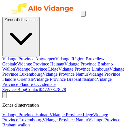
Zones d'intervention
Vidange Province Antwerpen
Vidange Région Bruxelles-
Capitale
Vidange Province Hainaut
Vidange Province Brabant-
Wallon
Vidange Province Liège
Vidange Province Limbourg
Vidange
Province Luxembourg
Vidange Province Namur
Vidange Province
Flandre-Orientale
Vidange Province Brabant flamand
Vidange
Province Flandre-Occidentale
Services
Blog
Contact
0472/78.78.78
Zones d'intervention
Vidange Province Hainaut
Vidange Province Liège
Vidange
Province Luxembourg
Vidange Province Namur
Vidange Province
Brabant wallon