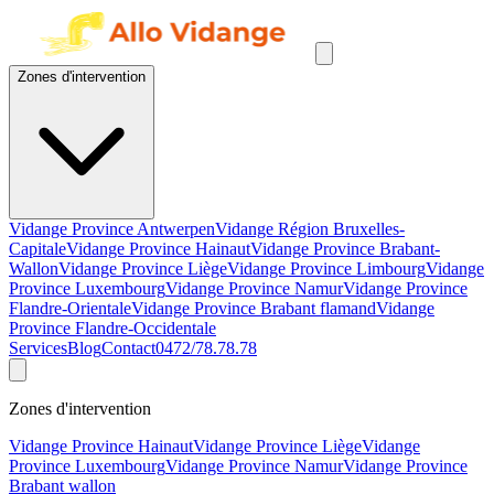
Zones d'intervention
Vidange Province Antwerpen
Vidange Région Bruxelles-
Capitale
Vidange Province Hainaut
Vidange Province Brabant-
Wallon
Vidange Province Liège
Vidange Province Limbourg
Vidange
Province Luxembourg
Vidange Province Namur
Vidange Province
Flandre-Orientale
Vidange Province Brabant flamand
Vidange
Province Flandre-Occidentale
Services
Blog
Contact
0472/78.78.78
Zones d'intervention
Vidange Province Hainaut
Vidange Province Liège
Vidange
Province Luxembourg
Vidange Province Namur
Vidange Province
Brabant wallon