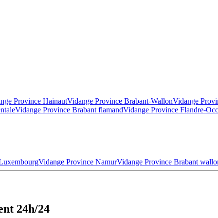
nge Province Hainaut
Vidange Province Brabant-Wallon
Vidange Provi
ntale
Vidange Province Brabant flamand
Vidange Province Flandre-Occ
 Luxembourg
Vidange Province Namur
Vidange Province Brabant wallo
ent 24h/24