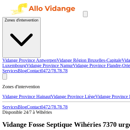
Zones d'intervention
Vidange Province Antwerpen
Vidange Région Bruxelles-Capitale
Vida
Luxembourg
Vidange Province Namur
Vidange Province Flandre-Orie
Services
Blog
Contact
0472/78.78.78
Zones d'intervention
Vidange Province Hainaut
Vidange Province Liège
Vidange Province
Services
Blog
Contact
0472/78.78.78
Disponible 24/7 à Wihéries
Vidange Fosse Septique Wihéries 7370 urg