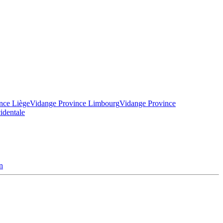
nce Liège
Vidange Province Limbourg
Vidange Province
identale
n