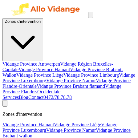
Zones d'intervention
Vidange Province Antwerpen
Vidange Région Bruxelles-
Capitale
Vidange Province Hainaut
Vidange Province Brabant-
Wallon
Vidange Province Liège
Vidange Province Limbourg
Vidange
Province Luxembourg
Vidange Province Namur
Vidange Province
Flandre-Orientale
Vidange Province Brabant flamand
Vidange
Province Flandre-Occidentale
Services
Blog
Contact
0472/78.78.78
Zones d'intervention
Vidange Province Hainaut
Vidange Province Liège
Vidange
Province Luxembourg
Vidange Province Namur
Vidange Province
Brabant wallon