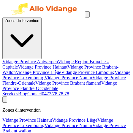
Zones d'intervention
Vidange Province Antwerpen
Vidange Région Bruxelles-
Capitale
Vidange Province Hainaut
Vidange Province Brabant-
Wallon
Vidange Province Liège
Vidange Province Limbourg
Vidange
Province Luxembourg
Vidange Province Namur
Vidange Province
Flandre-Orientale
Vidange Province Brabant flamand
Vidange
Province Flandre-Occidentale
Services
Blog
Contact
0472/78.78.78
Zones d'intervention
Vidange Province Hainaut
Vidange Province Liège
Vidange
Province Luxembourg
Vidange Province Namur
Vidange Province
Brabant wallon