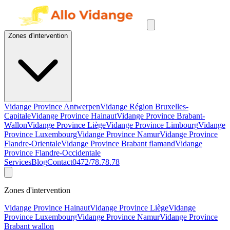
Zones d'intervention
Vidange Province Antwerpen
Vidange Région Bruxelles-
Capitale
Vidange Province Hainaut
Vidange Province Brabant-
Wallon
Vidange Province Liège
Vidange Province Limbourg
Vidange
Province Luxembourg
Vidange Province Namur
Vidange Province
Flandre-Orientale
Vidange Province Brabant flamand
Vidange
Province Flandre-Occidentale
Services
Blog
Contact
0472/78.78.78
Zones d'intervention
Vidange Province Hainaut
Vidange Province Liège
Vidange
Province Luxembourg
Vidange Province Namur
Vidange Province
Brabant wallon