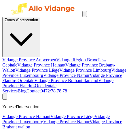
Zones d'intervention
Vidange Province Antwerpen
Vidange Région Bruxelles-
Capitale
Vidange Province Hainaut
Vidange Province Brabant-
Wallon
Vidange Province Liège
Vidange Province Limbourg
Vidange
Province Luxembourg
Vidange Province Namur
Vidange Province
Flandre-Orientale
Vidange Province Brabant flamand
Vidange
Province Flandre-Occidentale
Services
Blog
Contact
0472/78.78.78
Zones d'intervention
Vidange Province Hainaut
Vidange Province Liège
Vidange
Province Luxembourg
Vidange Province Namur
Vidange Province
Brabant wallon