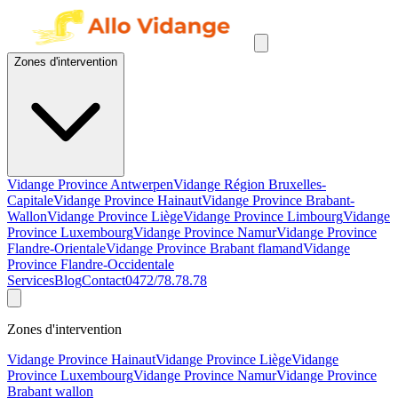
Zones d'intervention
Vidange Province Antwerpen
Vidange Région Bruxelles-
Capitale
Vidange Province Hainaut
Vidange Province Brabant-
Wallon
Vidange Province Liège
Vidange Province Limbourg
Vidange
Province Luxembourg
Vidange Province Namur
Vidange Province
Flandre-Orientale
Vidange Province Brabant flamand
Vidange
Province Flandre-Occidentale
Services
Blog
Contact
0472/78.78.78
Zones d'intervention
Vidange Province Hainaut
Vidange Province Liège
Vidange
Province Luxembourg
Vidange Province Namur
Vidange Province
Brabant wallon