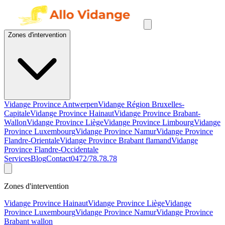
Zones d'intervention
Vidange Province Antwerpen
Vidange Région Bruxelles-
Capitale
Vidange Province Hainaut
Vidange Province Brabant-
Wallon
Vidange Province Liège
Vidange Province Limbourg
Vidange
Province Luxembourg
Vidange Province Namur
Vidange Province
Flandre-Orientale
Vidange Province Brabant flamand
Vidange
Province Flandre-Occidentale
Services
Blog
Contact
0472/78.78.78
Zones d'intervention
Vidange Province Hainaut
Vidange Province Liège
Vidange
Province Luxembourg
Vidange Province Namur
Vidange Province
Brabant wallon