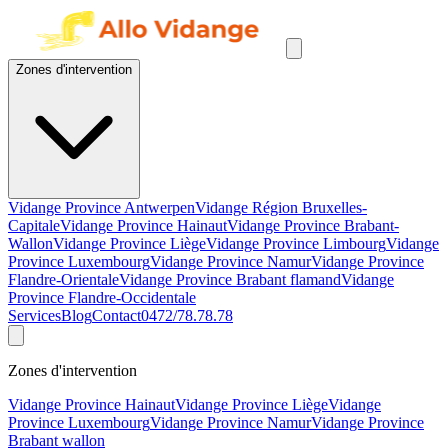
Zones d'intervention
Vidange Province Antwerpen
Vidange Région Bruxelles-
Capitale
Vidange Province Hainaut
Vidange Province Brabant-
Wallon
Vidange Province Liège
Vidange Province Limbourg
Vidange
Province Luxembourg
Vidange Province Namur
Vidange Province
Flandre-Orientale
Vidange Province Brabant flamand
Vidange
Province Flandre-Occidentale
Services
Blog
Contact
0472/78.78.78
Zones d'intervention
Vidange Province Hainaut
Vidange Province Liège
Vidange
Province Luxembourg
Vidange Province Namur
Vidange Province
Brabant wallon