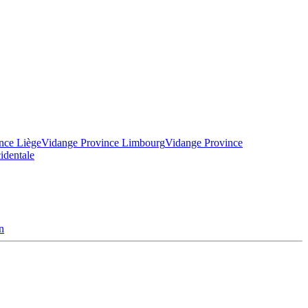
nce Liège
Vidange Province Limbourg
Vidange Province
identale
n