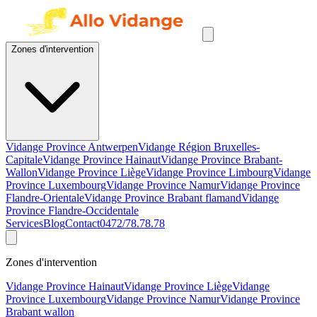
Zones d'intervention
Vidange Province Antwerpen
Vidange Région Bruxelles-
Capitale
Vidange Province Hainaut
Vidange Province Brabant-
Wallon
Vidange Province Liège
Vidange Province Limbourg
Vidange
Province Luxembourg
Vidange Province Namur
Vidange Province
Flandre-Orientale
Vidange Province Brabant flamand
Vidange
Province Flandre-Occidentale
Services
Blog
Contact
0472/78.78.78
Zones d'intervention
Vidange Province Hainaut
Vidange Province Liège
Vidange
Province Luxembourg
Vidange Province Namur
Vidange Province
Brabant wallon