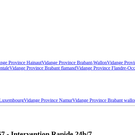
nge Province Hainaut
Vidange Province Brabant-Wallon
Vidange Provi
ntale
Vidange Province Brabant flamand
Vidange Province Flandre-Occ
 Luxembourg
Vidange Province Namur
Vidange Province Brabant wallo
7 - Intervention Rapide 24h/7