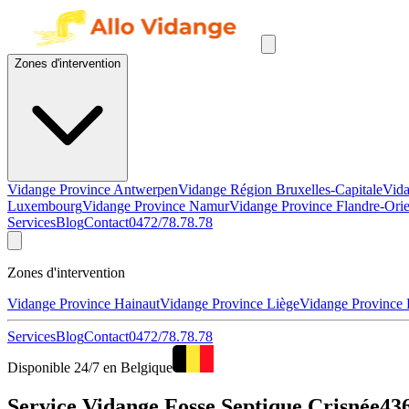
Zones d'intervention
Vidange Province Antwerpen
Vidange Région Bruxelles-Capitale
Vida
Luxembourg
Vidange Province Namur
Vidange Province Flandre-Orie
Services
Blog
Contact
0472/78.78.78
Zones d'intervention
Vidange Province Hainaut
Vidange Province Liège
Vidange Province
Services
Blog
Contact
0472/78.78.78
Disponible 24/7 en Belgique
Service Vidange Fosse Septique Crisnée436