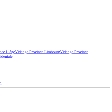
nce Liège
Vidange Province Limbourg
Vidange Province
identale
n