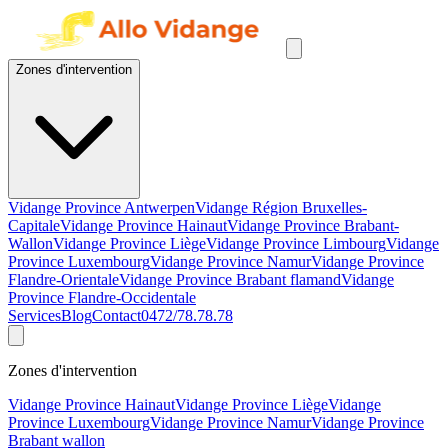
Zones d'intervention
Vidange Province Antwerpen
Vidange Région Bruxelles-
Capitale
Vidange Province Hainaut
Vidange Province Brabant-
Wallon
Vidange Province Liège
Vidange Province Limbourg
Vidange
Province Luxembourg
Vidange Province Namur
Vidange Province
Flandre-Orientale
Vidange Province Brabant flamand
Vidange
Province Flandre-Occidentale
Services
Blog
Contact
0472/78.78.78
Zones d'intervention
Vidange Province Hainaut
Vidange Province Liège
Vidange
Province Luxembourg
Vidange Province Namur
Vidange Province
Brabant wallon