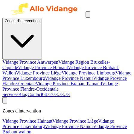
Zones d'intervention
Vidange Province Antwerpen
Vidange Région Bruxelles-
Capitale
Vidange Province Hainaut
Vidange Province Brabant-
Wallon
Vidange Province Liège
Vidange Province Limbourg
Vidange
Province Luxembourg
Vidange Province Namur
Vidange Province
Flandre-Orientale
Vidange Province Brabant flamand
Vidange
Province Flandre-Occidentale
Services
Blog
Contact
0472/78.78.78
Zones d'intervention
Vidange Province Hainaut
Vidange Province Liège
Vidange
Province Luxembourg
Vidange Province Namur
Vidange Province
Brabant wallon