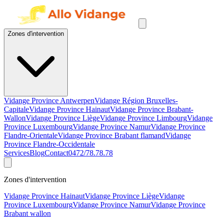
Zones d'intervention
Vidange Province Antwerpen
Vidange Région Bruxelles-
Capitale
Vidange Province Hainaut
Vidange Province Brabant-
Wallon
Vidange Province Liège
Vidange Province Limbourg
Vidange
Province Luxembourg
Vidange Province Namur
Vidange Province
Flandre-Orientale
Vidange Province Brabant flamand
Vidange
Province Flandre-Occidentale
Services
Blog
Contact
0472/78.78.78
Zones d'intervention
Vidange Province Hainaut
Vidange Province Liège
Vidange
Province Luxembourg
Vidange Province Namur
Vidange Province
Brabant wallon