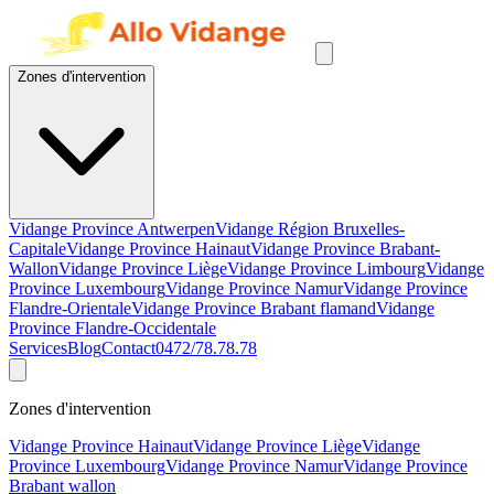
Zones d'intervention
Vidange Province Antwerpen
Vidange Région Bruxelles-
Capitale
Vidange Province Hainaut
Vidange Province Brabant-
Wallon
Vidange Province Liège
Vidange Province Limbourg
Vidange
Province Luxembourg
Vidange Province Namur
Vidange Province
Flandre-Orientale
Vidange Province Brabant flamand
Vidange
Province Flandre-Occidentale
Services
Blog
Contact
0472/78.78.78
Zones d'intervention
Vidange Province Hainaut
Vidange Province Liège
Vidange
Province Luxembourg
Vidange Province Namur
Vidange Province
Brabant wallon